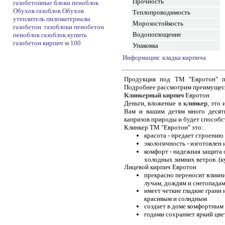
Прочность
газобетонные блоки
пеноблок
Обухов
газоблок Обухов
Теплопроводимость
утеплитель
пиломатериалы
Морозостойкость
газобетон
газоблоки
пенобетон
Водопоглощение
пеноблок
газоблок
купить
газобетон
кирпич м 100
Упаковка
Информация: кладка кирпича
Продукция под ТМ "Евротон" пр
Подробнее рассмотрим преимущест
Клинкерный кирпич
Евротон
Деньги, вложеные в
клинкер
, это
Вам и вашим детям много десят
капризов природы и будет способс
Клинкер ТМ "Евротон" это:
красота - предает строени
экологичность - изготовлен
комфорт - надежная защита 
холодных зимних ветров. (к
Лицевой кирпич Евротон
прекрасно переносит влиян
лучам, дождям и снегопада
имеет четкие гладкие грани
красивым и солидным
создает в доме комфортным
годами сохраняет яркий цве